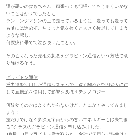
運が悪いのはもちろん、頑張っても頑張ってもうまくいかな
いことばかりでしたとも！
ランニングマシンの上で走っているように、走っても走って
も前には進めず、ちょっと気を抜くと大きく後退してしまう
ような感じ。
何度疲れ果てて泣き喚いたことか。
その亡くなった先祖の想念をグラビトン通信という方法で取
り除けるそう。
グラビトン通信
重力派を活用した通信システムで、遠く離れた空間や人に対
して直接派を使用して影響を及ぼすテクノロジー
何故効くのかはよくわからないけど、とにかくやってみまし
ょう！
霊だけではなく多次元宇宙からの悪いエネルギーも除去でき
るGクラスのグラビトン通信を申し込みました。
1週間に1日グラビトン派が送られ、合計で７日分で料金は2