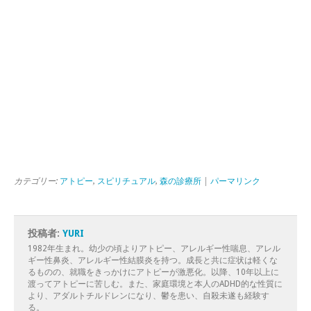
カテゴリー:
アトピー
,
スピリチュアル
,
森の診療所
|
パーマリンク
投稿者:
YURI
1982年生まれ。幼少の頃よりアトピー、アレルギー性喘息、アレル
ギー性鼻炎、アレルギー性結膜炎を持つ。成長と共に症状は軽くな
るものの、就職をきっかけにアトピーが激悪化。以降、10年以上に
渡ってアトピーに苦しむ。また、家庭環境と本人のADHD的な性質に
より、アダルトチルドレンになり、鬱を患い、自殺未遂も経験す
る。