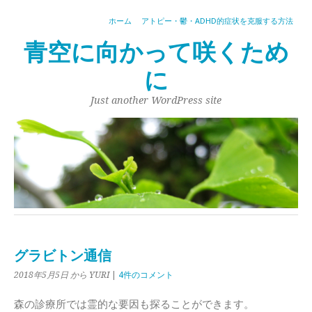
ホーム
アトピー・鬱・ADHD的症状を克服する方法
青空に向かって咲くため
に
Just another WordPress site
グラビトン通信
2018年5月5日
から YURI
|
4件のコメント
森の診療所では霊的な要因も探ることができます。